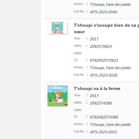
:
Series
T'choupi, l'ami des petits
:
Call No
APS-2023-0040
T'choupi s'occupe bien de sa p
sœur
:
Year
2017
:
ISBN
209257082X
ISBN
:
13
9782092570821
:
Series
T'choupi, l'ami des petits
:
Call No
APS-2023-0028
T'choupi va à la ferme
:
Year
2017
:
ISBN
2092574388
ISBN
:
13
9782092574386
:
Series
T'choupi, l'ami des petits
:
Call No
APS-2023-0051