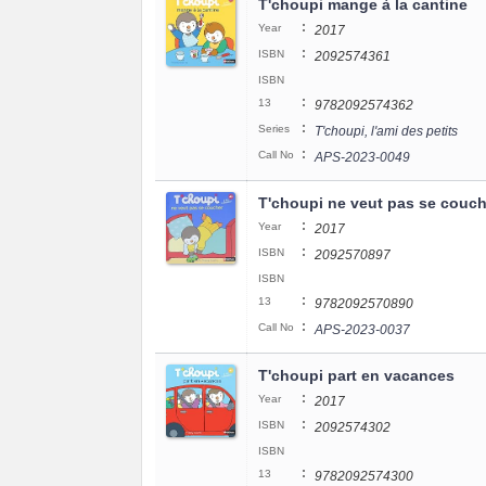
T'choupi mange à la cantine
:
Year
2017
:
ISBN
2092574361
ISBN
:
13
9782092574362
:
Series
T'choupi, l'ami des petits
:
Call No
APS-2023-0049
T'choupi ne veut pas se couch
:
Year
2017
:
ISBN
2092570897
ISBN
:
13
9782092570890
:
Call No
APS-2023-0037
T'choupi part en vacances
:
Year
2017
:
ISBN
2092574302
ISBN
:
13
9782092574300