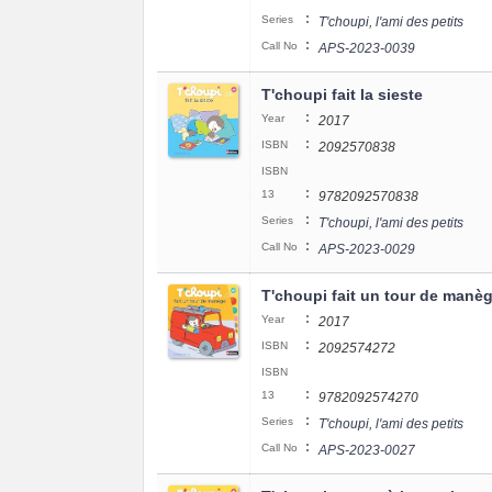
:
Series
T'choupi, l'ami des petits
:
Call No
APS-2023-0039
T'choupi fait la sieste
:
Year
2017
:
ISBN
2092570838
ISBN
:
13
9782092570838
:
Series
T'choupi, l'ami des petits
:
Call No
APS-2023-0029
T'choupi fait un tour de manè
:
Year
2017
:
ISBN
2092574272
ISBN
:
13
9782092574270
:
Series
T'choupi, l'ami des petits
:
Call No
APS-2023-0027