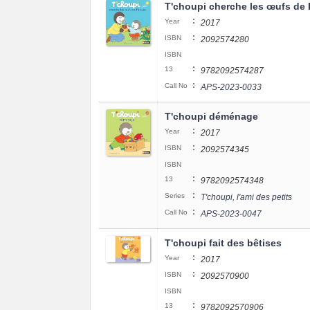
T'choupi cherche les œufs de
:
Year
2017
:
ISBN
2092574280
ISBN
:
13
9782092574287
:
Call No
APS-2023-0033
T'choupi déménage
:
Year
2017
:
ISBN
2092574345
ISBN
:
13
9782092574348
:
Series
T'choupi, l'ami des petits
:
Call No
APS-2023-0047
T'choupi fait des bêtises
:
Year
2017
:
ISBN
2092570900
ISBN
:
13
9782092570906