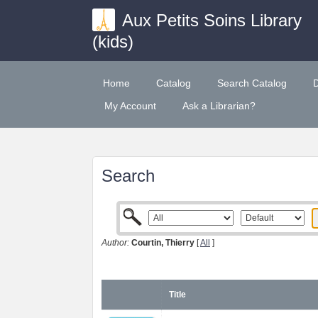
Aux Petits Soins Library
(kids)
Home
Catalog
Search Catalog
My Account
Ask a Librarian?
Search
Author:
Courtin, Thierry
[
All
]
Title