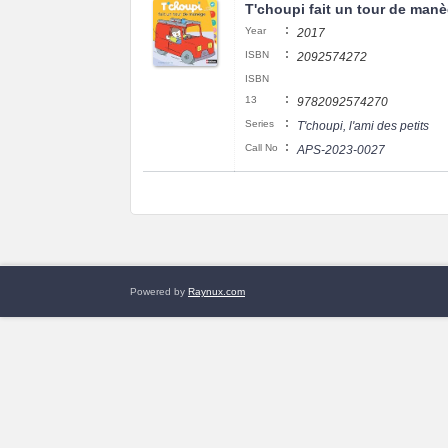
T'choupi fait un tour de man
:
Year
2017
:
ISBN
2092574272
ISBN
:
13
9782092574270
:
Series
T'choupi, l'ami des petits
:
Call No
APS-2023-0027
Powered by
Raynux.com