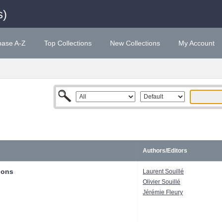
s)
base A-Z
Top Collections
New Collections
My Account
Authors/Editors
gons
Laurent Souillé
Olivier Souillé
Jérémie Fleury