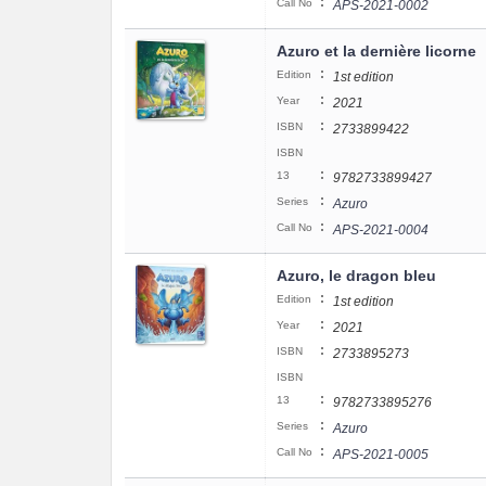
:
Call No
APS-2021-0002
Azuro et la dernière licorne
:
Edition
1st edition
:
Year
2021
:
ISBN
2733899422
ISBN
:
13
9782733899427
:
Series
Azuro
:
Call No
APS-2021-0004
Azuro, le dragon bleu
:
Edition
1st edition
:
Year
2021
:
ISBN
2733895273
ISBN
:
13
9782733895276
:
Series
Azuro
:
Call No
APS-2021-0005