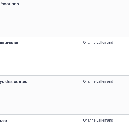
s émotions
amoureuse
Orianne Lallemand
ays des contes
Orianne Lallemand
usee
Orianne Lallemand