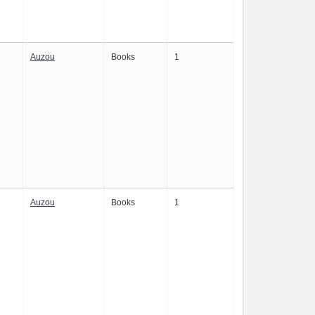
Auzou
Books
1
Auzou
Books
1