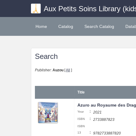
Aux Petits Soins Library (kid
Home
Catalog
Search Catalog
Data
Search
Publisher:
Auzou
[
All
]
Title
Azuro au Royaume des Dra
:
Year
2021
:
ISBN
2733887823
ISBN
:
13
9782733887820