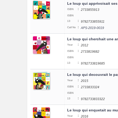
Le loup qui apprivoisait se
:
ISBN
2733855913
ISBN
:
13
9782733855911
:
Call No
APS-2019-0019
Le loup qui cherchait une 
:
Year
2012
:
ISBN
2733819682
ISBN
:
13
9782733819685
Le loup qui decouvrait le p
:
Year
2015
:
ISBN
2733833324
ISBN
:
13
9782733833322
Le loup qui enquetait au m
:
Year
2016