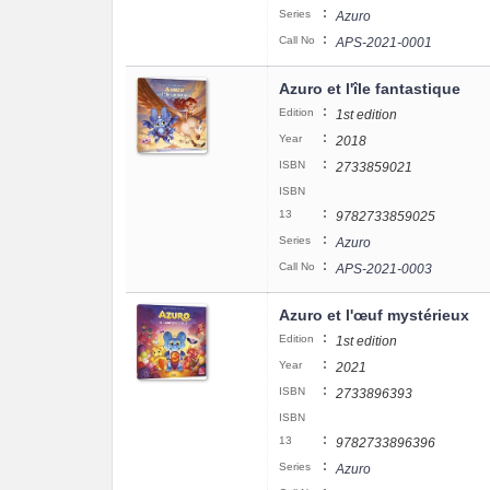
:
Series
Azuro
:
Call No
APS-2021-0001
Azuro et l'île fantastique
:
Edition
1st edition
:
Year
2018
:
ISBN
2733859021
ISBN
:
13
9782733859025
:
Series
Azuro
:
Call No
APS-2021-0003
Azuro et l'œuf mystérieux
:
Edition
1st edition
:
Year
2021
:
ISBN
2733896393
ISBN
:
13
9782733896396
:
Series
Azuro