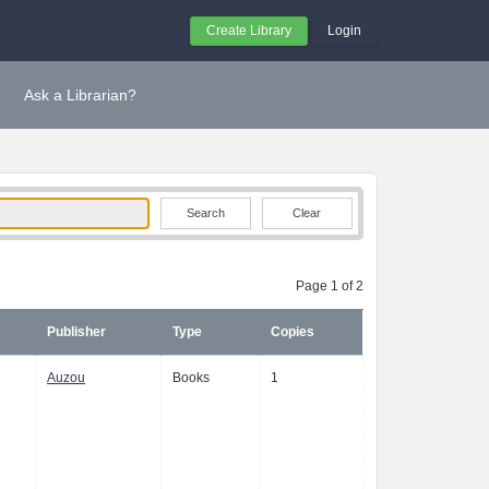
Create Library
Login
Ask a Librarian?
Clear
Page 1 of 2
Publisher
Type
Copies
Auzou
Books
1