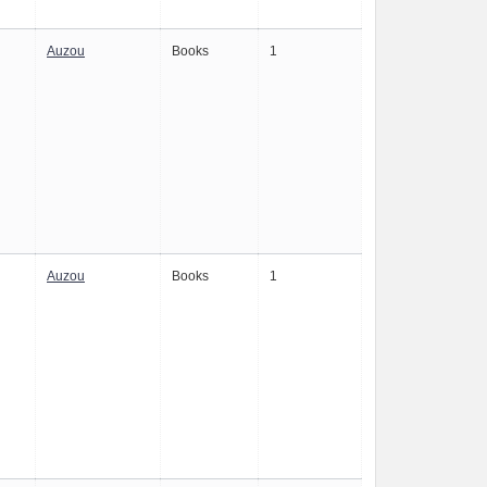
Auzou
Books
1
Auzou
Books
1