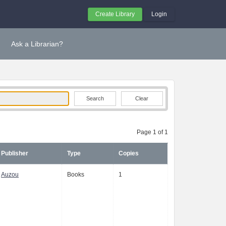
Create Library
Login
Ask a Librarian?
Clear
Page 1 of 1
Publisher
Type
Copies
Auzou
Books
1