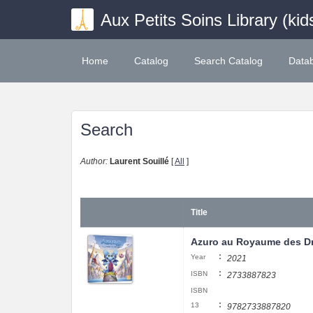
Aux Petits Soins Library (kid
Home
Catalog
Search Catalog
Data
Search
Author:
Laurent Souillé
[
All
]
Title
Azuro au Royaume des D
:
Year
2021
:
ISBN
2733887823
ISBN
:
13
9782733887820