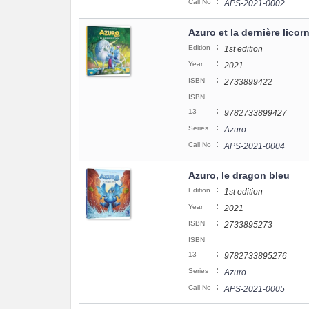
:
Call No
APS-2021-0002
Azuro et la dernière licor
:
Edition
1st edition
:
Year
2021
:
ISBN
2733899422
ISBN
:
13
9782733899427
:
Series
Azuro
:
Call No
APS-2021-0004
Azuro, le dragon bleu
:
Edition
1st edition
:
Year
2021
:
ISBN
2733895273
ISBN
:
13
9782733895276
:
Series
Azuro
:
Call No
APS-2021-0005